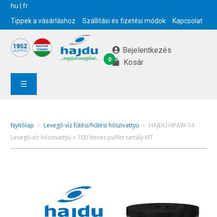
hu
|
fr
Tippek a vásárláshoz
Szállítási és fizetési módok
Kapcsolat
Bejelentkezés
0
Kosár
☰
Nyitólap
›
Levegő-víz fűtési/hűtési hőszivattyú
›
HAJDU HPAW-14
Levegő-víz hőszivattyú + 100 literes puffer tartály KIT