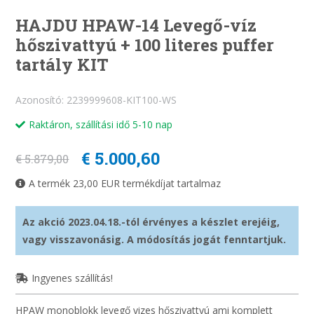
HAJDU HPAW-14 Levegő-víz
hőszivattyú + 100 literes puffer
tartály KIT
Azonosító: 2239999608-KIT100-WS
Raktáron, szállítási idő 5-10 nap
€ 5.000,60
€ 5.879,00
A termék 23,00 EUR termékdíjat tartalmaz
Az akció 2023.04.18.-tól érvényes a készlet erejéig,
vagy visszavonásig. A módosítás jogát fenntartjuk.
Ingyenes szállítás!
HPAW monoblokk levegő vizes hőszivattyú ami komplett