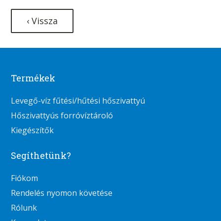
‹ Vissza
Termékek
Levegő-víz fűtési/hűtési hőszivattyú
Hőszivattyús forróvíztároló
Kiegészítők
Segíthetünk?
Fiókom
Rendelés nyomon követése
Rólunk