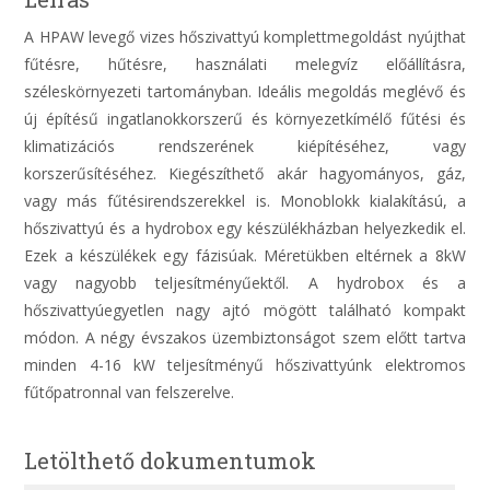
A HPAW levegő vizes hőszivattyú komplettmegoldást nyújthat
fűtésre, hűtésre, használati melegvíz előállításra,
széleskörnyezeti tartományban. Ideális megoldás meglévő és
új építésű ingatlanokkorszerű és környezetkímélő fűtési és
klimatizációs rendszerének kiépítéséhez, vagy
korszerűsítéséhez. Kiegészíthető akár hagyományos, gáz,
vagy más fűtésirendszerekkel is. Monoblokk kialakítású, a
hőszivattyú és a hydrobox egy készülékházban helyezkedik el.
Ezek a készülékek egy fázisúak. Méretükben eltérnek a 8kW
vagy nagyobb teljesítményűektől. A hydrobox és a
hőszivattyúegyetlen nagy ajtó mögött található kompakt
módon. A négy évszakos üzembiztonságot szem előtt tartva
minden 4-16 kW teljesítményű hőszivattyúnk elektromos
fűtőpatronnal van felszerelve.
Letölthető dokumentumok