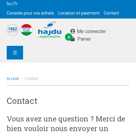
hu
|
fr
Conseils pour vos achats
Livraison et paiement
Contact
Me connecter
0
Panier
☰
Acceuil
›
Contact
Contact
Vous avez une question ? Merci de
bien vouloir nous envoyer un