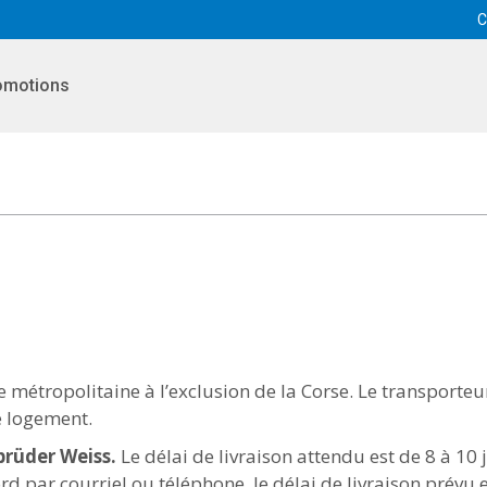
C
omotions
 métropolitaine à l’exclusion de la Corse. Le transporteur
re logement.
brüder Weiss.
Le délai de livraison attendu est de 8 à 10 
rd par courriel ou téléphone, le délai de livraison prévu