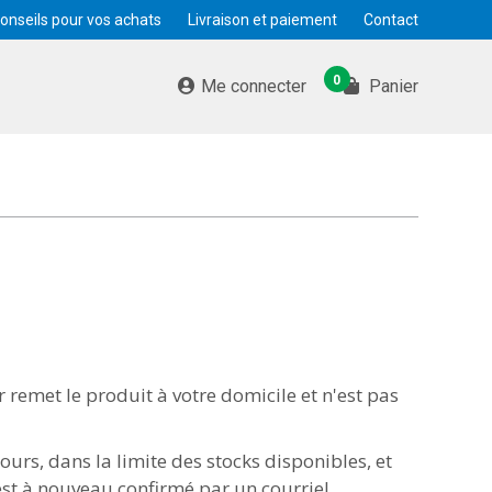
onseils pour vos achats
Livraison et paiement
Contact
0
Me connecter
Panier
 remet le produit à votre domicile et n'est pas
jours, dans la limite des stocks disponibles, et
 est à nouveau confirmé par un courriel