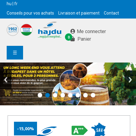
hu
|
fr
Conseils pour vos achats
Livraison et paiement
Contact
Me connecter
0
Panier
☰
-15,00%